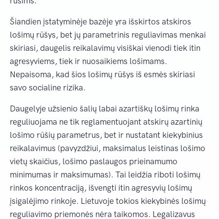
rūšims.
Šiandien įstatyminėje bazėje yra išskirtos atskiros
lošimų rūšys, bet jų parametrinis reguliavimas menkai
skiriasi, daugelis reikalavimų visiškai vienodi tiek itin
agresyviems, tiek ir nuosaikiems lošimams.
Nepaisoma, kad šios lošimų rūšys iš esmės skiriasi
savo socialine rizika.
Daugelyje užsienio šalių labai azartiškų lošimų rinka
reguliuojama ne tik reglamentuojant atskirų azartinių
lošimo rūšių parametrus, bet ir nustatant kiekybinius
reikalavimus (pavyzdžiui, maksimalus leistinas lošimo
vietų skaičius, lošimo paslaugos prieinamumo
minimumas ir maksimumas). Tai leidžia riboti lošimų
rinkos koncentraciją, išvengti itin agresyvių lošimų
įsigalėjimo rinkoje. Lietuvoje tokios kiekybinės lošimų
reguliavimo priemonės nėra taikomos. Legalizavus