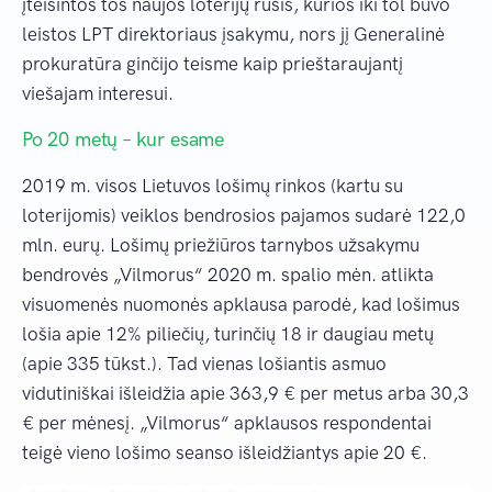
įteisintos tos naujos loterijų rūšis, kurios iki tol buvo
leistos LPT direktoriaus įsakymu, nors jį Generalinė
prokuratūra ginčijo teisme kaip prieštaraujantį
viešajam interesui.
Po 20 metų – kur esame
2019 m. visos Lietuvos lošimų rinkos (kartu su
loterijomis) veiklos bendrosios pajamos sudarė 122,0
mln. eurų. Lošimų priežiūros tarnybos užsakymu
bendrovės „Vilmorus“ 2020 m. spalio mėn. atlikta
visuomenės nuomonės apklausa parodė, kad lošimus
lošia apie 12% piliečių, turinčių 18 ir daugiau metų
(apie 335 tūkst.). Tad vienas lošiantis asmuo
vidutiniškai išleidžia apie 363,9 € per metus arba 30,3
€ per mėnesį. „Vilmorus“ apklausos respondentai
teigė vieno lošimo seanso išleidžiantys apie 20 €.