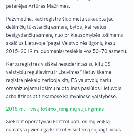
patarėjas Artūras Mažrimas.
Pažymėtina, kad registre šiuo metu sukaupta jau
dešimčių tūkstančių asmenų bylos, kai realus
besigydančių asmenų nuo priklausomybės lošimams
skaičius Lietuvoje (pagal Valstybinės ligonių kasų
2015–2019 m. duomenis) tesiekia vos 50–70 asmenų.
Kartu registras visiškai nesuderintas su kitų ES
valstybių reguliavimu ir „buvimas“ lietuviškame
registre niekaip neriboja kitų ES valstybių narių
organizuojamų lošimų nuotolinės pasiūlos Lietuvoje
arba fizinės atitinkamose kaimyninėse valstybėse.
2018 m. – visų lošimo įrenginių sujungimas
Siekiant operatyviau kontroliuoti lošimų veiklą
numatyta į vieningą kontrolės sistemą sujungti visus