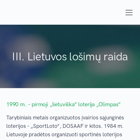
III. Lietuvos lošimų raida
1990 m. – pirmoji „lietuviška“ loterija „Olimpas“
Tarybiniais metais organizuotos įvairios sąjunginės
loterijos – „SportLoto“, DOSAAF ir kitos. 1984 m.
Lietuvoje pradėtos organizuoti sportinės loterijos