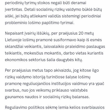
periodinių tyrimų stokos negali būti deramai
įvertintas. Detali socialinių rizikų valdymo būklė būtų
aiški, jei būtų atliekami validūs sistemingi periodiniai
probleminio lošimo paplitimo tyrimai.
Nepaisant įvairių iššūkių, per praėjusius 20 metų
Lietuvoje lošimų pramonė susiformavo kaip iš esmės
sklandžiai veikiantis, laisvalaikio praleidimo paslaugas
teikiantis, mokesčius mokantis, darbo vietas kuriantis
ekonomikos sektorius šalia daugybės kitų.
Per praėjusius metus tapo akivaizdu, jog kitose ilgo
rizikų valdymo istoriją turinčiose šalyse lošimų
pramonę reguliuojančios institucijos vaidmuo yra ypač
svarbus, nuo jos veiksmų priklauso valstybės
gaunamos naudos ir socialinių rizikų balansas.
Reguliavimo politikos sėkmę lemia kelios svarbiausios