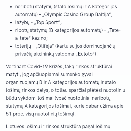
neribotų statymų (stalo lošimų ir A kategorijos
automatų) – „Olympic Casino Group Baltija“;
lažybų – „Top Sport“;
ribotų statymų (B kategorijos automatų) – „Tete-
a-tete” kazino;
loterijų – „Olifėja“ (kartu su jos dominuojančių
privačių akcininkų valdoma „Euloto“).
Vertinant Covid-19 krizės įtaką rinkos struktūrai
matyti, jog apčiuopiamai sumenko gyvai
organizuojamų B ir A kategorijos automatų ir stalo
lošimų rinkos dalys, o toliau sparčiai plėtėsi nuotoliniu
būdu vykdomi lošimai (ypač nuotoliniai neribotų
statymų A kategorijos lošimai, kurie dabar užima apie
51 proc. visų nuotolinių lošimų).
Lietuvos lošimų ir rinkos struktūra pagal lošimų