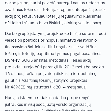
darbo grupę, kuriai pavedė parengti naujos redakcijos
azartinius lošimus ir loterijas reglamentuojančių teisės
aktų projektus. Vėliau loterijų reguliavimo klausimai
dėl laiko trūkumo buvo išskirti į atskirą veiklos barą.
Darbo grupė įstatymų projektuose turėjo suformuluoti
viešosios politikos principus, numatyti valstybinio
finansavimo šaltinius atlikti reguliarius ir validžius
lošimų ir loterijų paplitimo tyrimus pagal pasaulines
DSM-IV, SOGS ar kitas metodikas. Teisės aktų
projektai turėjo būti parengti iki 2012 metų balandžio
16 dienos, tačiau po įvairių diskusijų ir tobulinimų
galutinis Azartinių lošimų įstatymo projektas
Nr.4393(2) registruotas tik 2014 metų sausį.
Naująją įstatymo redakciją darbo grupė rengė
įsitraukus ir visų asocijuotų verslo organizacijų
atstovams, remtasi Didžiosios Britanijos rinkos