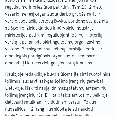
reguliavimo ir priežiūros patirtimi. Tam 2012 metų
vasario mėnesį organizuota darbo grupės narių ir
verslo asociacijų atstovų išvyka. Londone susipažinta
su Sporto, žiniasklaidos ir kūrybinių industrijų
ministerijos patirtimi reguliuojant lošimų ir loterijų
verslą, apsilankyta skirtingų lošimų organizavimo
vietose. Birmingeme su Lošimų komisijos nariais ir
atsakingais pareigūnais organizuotas seminaras,
atsakyta į Lietuvos delegacijos narių klausimus.
Naujojoje redakcijoje buvo siūloma įteisinti nuotolinius
lošimus, sudaryti sąlygas lošimo įrenginių gamybai
Lietuvoje, išskirti naują itin mažų statymų antžeminių
lošimų įrenginių rūšį B1, taip leidžiant lošimų veikloje
dalyvauti smulkiam ir vidutiniam verslui. Tokius
nuosaikius 1-2 įrenginius siūlyta leisti naudoti
kavinėse, restoranuose bei kitose laisvalaikio