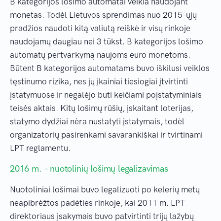
B kategorijos lošimo automatai veikia naudojant
monetas. Todėl Lietuvos sprendimas nuo 2015-ųjų
pradžios naudoti kitą valiutą reiškė ir visų rinkoje
naudojamų daugiau nei 3 tūkst. B kategorijos lošimo
automatų pertvarkymą naujoms euro monetoms.
Būtent B kategorijos automatams buvo iškilusi veiklos
tęstinumo rizika, nes jų įkainiai tiesiogiai įtvirtinti
įstatymuose ir negalėjo būti keičiami poįstatyminiais
teisės aktais. Kitų lošimų rūšių, įskaitant loterijas,
statymo dydžiai nėra nustatyti įstatymais, todėl
organizatorių pasirenkami savarankiškai ir tvirtinami
LPT reglamentu.
2016 m. – nuotolinių lošimų legalizavimas
Nuotoliniai lošimai buvo legalizuoti po kelerių metų
neapibrėžtos padėties rinkoje, kai 2011 m. LPT
direktoriaus įsakymais buvo patvirtinti trijų lažybų