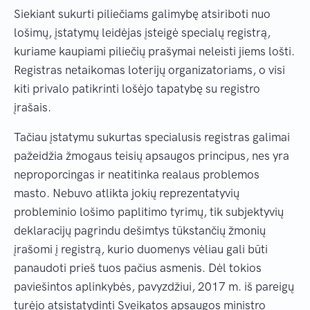
Siekiant sukurti piliečiams galimybę atsiriboti nuo
lošimų, įstatymų leidėjas įsteigė specialų registrą,
kuriame kaupiami piliečių prašymai neleisti jiems lošti.
Registras netaikomas loterijų organizatoriams, o visi
kiti privalo patikrinti lošėjo tapatybę su registro
įrašais.
Tačiau įstatymu sukurtas specialusis registras galimai
pažeidžia žmogaus teisių apsaugos principus, nes yra
neproporcingas ir neatitinka realaus problemos
masto. Nebuvo atlikta jokių reprezentatyvių
probleminio lošimo paplitimo tyrimų, tik subjektyvių
deklaracijų pagrindu dešimtys tūkstančių žmonių
įrašomi į registrą, kurio duomenys vėliau gali būti
panaudoti prieš tuos pačius asmenis. Dėl tokios
paviešintos aplinkybės, pavyzdžiui, 2017 m. iš pareigų
turėjo atsistatydinti Sveikatos apsaugos ministro