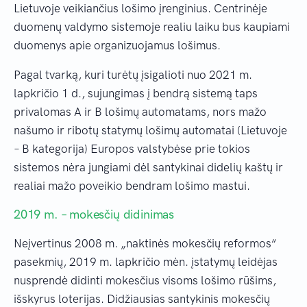
Lietuvoje veikiančius lošimo įrenginius. Centrinėje
duomenų valdymo sistemoje realiu laiku bus kaupiami
duomenys apie organizuojamus lošimus.
Pagal tvarką, kuri turėtų įsigalioti nuo 2021 m.
lapkričio 1 d., sujungimas į bendrą sistemą taps
privalomas A ir B lošimų automatams, nors mažo
našumo ir ribotų statymų lošimų automatai (Lietuvoje
– B kategorija) Europos valstybėse prie tokios
sistemos nėra jungiami dėl santykinai didelių kaštų ir
realiai mažo poveikio bendram lošimo mastui.
2019 m. – mokesčių didinimas
Neįvertinus 2008 m. „naktinės mokesčių reformos“
pasekmių, 2019 m. lapkričio mėn. įstatymų leidėjas
nusprendė didinti mokesčius visoms lošimo rūšims,
išskyrus loterijas. Didžiausias santykinis mokesčių