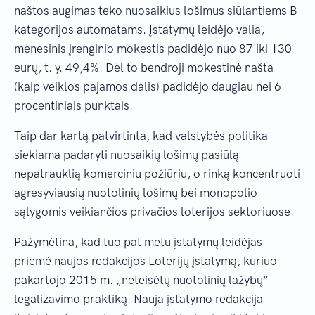
naštos augimas teko nuosaikius lošimus siūlantiems B
kategorijos automatams. Įstatymų leidėjo valia,
mėnesinis įrenginio mokestis padidėjo nuo 87 iki 130
eurų, t. y. 49,4%. Dėl to bendroji mokestinė našta
(kaip veiklos pajamos dalis) padidėjo daugiau nei 6
procentiniais punktais.
Taip dar kartą patvirtinta, kad valstybės politika
siekiama padaryti nuosaikių lošimų pasiūlą
nepatrauklią komerciniu požiūriu, o rinką koncentruoti
agresyviausių nuotolinių lošimų bei monopolio
sąlygomis veikiančios privačios loterijos sektoriuose.
Pažymėtina, kad tuo pat metu įstatymų leidėjas
priėmė naujos redakcijos Loterijų įstatymą, kuriuo
pakartojo 2015 m. „neteisėtų nuotolinių lažybų“
legalizavimo praktiką. Nauja įstatymo redakcija