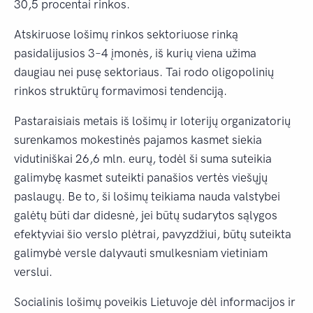
30,5 procentai rinkos.
Atskiruose lošimų rinkos sektoriuose rinką
pasidalijusios 3–4 įmonės, iš kurių viena užima
daugiau nei pusę sektoriaus. Tai rodo oligopolinių
rinkos struktūrų formavimosi tendenciją.
Pastaraisiais metais iš lošimų ir loterijų organizatorių
surenkamos mokestinės pajamos kasmet siekia
vidutiniškai 26,6 mln. eurų, todėl ši suma suteikia
galimybę kasmet suteikti panašios vertės viešųjų
paslaugų. Be to, ši lošimų teikiama nauda valstybei
galėtų būti dar didesnė, jei būtų sudarytos sąlygos
efektyviai šio verslo plėtrai, pavyzdžiui, būtų suteikta
galimybė versle dalyvauti smulkesniam vietiniam
verslui.
Socialinis lošimų poveikis Lietuvoje dėl informacijos ir