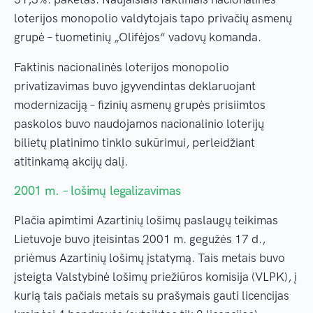
loterijos monopolio valdytojais tapo privačių asmenų
grupė – tuometinių „Olifėjos“ vadovų komanda.
Faktinis nacionalinės loterijos monopolio
privatizavimas buvo įgyvendintas deklaruojant
modernizaciją – fizinių asmenų grupės prisiimtos
paskolos buvo naudojamos nacionalinio loterijų
bilietų platinimo tinklo sukūrimui, perleidžiant
atitinkamą akcijų dalį.
2001 m. – lošimų legalizavimas
Plačia apimtimi Azartinių lošimų paslaugų teikimas
Lietuvoje buvo įteisintas 2001 m. gegužės 17 d.,
priėmus Azartinių lošimų įstatymą. Tais metais buvo
įsteigta Valstybinė lošimų priežiūros komisija (VLPK), į
kurią tais pačiais metais su prašymais gauti licencijas