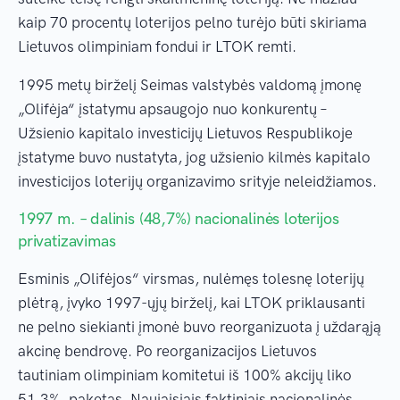
kaip 70 procentų loterijos pelno turėjo būti skiriama
Lietuvos olimpiniam fondui ir LTOK remti.
1995 metų birželį Seimas valstybės valdomą įmonę
„Olifėja“ įstatymu apsaugojo nuo konkurentų –
Užsienio kapitalo investicijų Lietuvos Respublikoje
įstatyme buvo nustatyta, jog užsienio kilmės kapitalo
investicijos loterijų organizavimo srityje neleidžiamos.
1997 m. – dalinis (48,7%) nacionalinės loterijos
privatizavimas
Esminis „Olifėjos“ virsmas, nulėmęs tolesnę loterijų
plėtrą, įvyko 1997-ųjų birželį, kai LTOK priklausanti
ne pelno siekianti įmonė buvo reorganizuota į uždarąją
akcinę bendrovę. Po reorganizacijos Lietuvos
tautiniam olimpiniam komitetui iš 100% akcijų liko
51,3%. paketas. Naujaisiais faktiniais nacionalinės