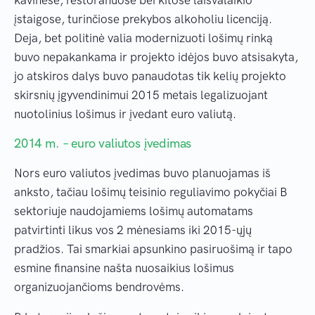
įstaigose, turinčiose prekybos alkoholiu licenciją.
Deja, bet politinė valia modernizuoti lošimų rinką
buvo nepakankama ir projekto idėjos buvo atsisakyta,
jo atskiros dalys buvo panaudotas tik kelių projekto
skirsnių įgyvendinimui 2015 metais legalizuojant
nuotolinius lošimus ir įvedant euro valiutą.
2014 m. – euro valiutos įvedimas
Nors euro valiutos įvedimas buvo planuojamas iš
anksto, tačiau lošimų teisinio reguliavimo pokyčiai B
sektoriuje naudojamiems lošimų automatams
patvirtinti likus vos 2 mėnesiams iki 2015-ųjų
pradžios. Tai smarkiai apsunkino pasiruošimą ir tapo
esmine finansine našta nuosaikius lošimus
organizuojančioms bendrovėms.