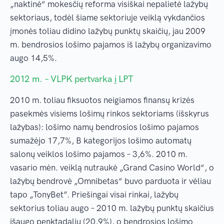
„naktinė“ mokesčių reforma visiškai nepalietė lažybų
sektoriaus, todėl šiame sektoriuje veiklą vykdančios
įmonės toliau didino lažybų punktų skaičių, jau 2009
m. bendrosios lošimo pajamos iš lažybų organizavimo
augo 14,5%.
2012 m. – VLPK pertvarka į LPT
2010 m. toliau fiksuotos neigiamos finansų krizės
pasekmės visiems lošimų rinkos sektoriams (išskyrus
lažybas): lošimo namų bendrosios lošimo pajamos
sumažėjo 17,7%, B kategorijos lošimo automatų
salonų veiklos lošimo pajamos – 3,6%. 2010 m.
vasario mėn. veiklą nutraukė „Grand Casino World“, o
lažybų bendrovė „Omnibetas“ buvo parduota ir vėliau
tapo „TonyBet”. Priešingai visai rinkai, lažybų
sektorius toliau augo – 2010 m. lažybų punktų skaičius
išaugo penktadaliu (20,9%), o bendrosios lošimo