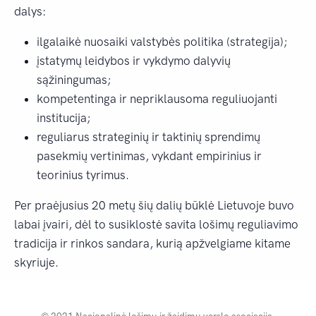
dalys:
ilgalaikė nuosaiki valstybės politika (strategija);
įstatymų leidybos ir vykdymo dalyvių
sąžiningumas;
kompetentinga ir nepriklausoma reguliuojanti
institucija;
reguliarus strateginių ir taktinių sprendimų
pasekmių vertinimas, vykdant empirinius ir
teorinius tyrimus.
Per praėjusius 20 metų šių dalių būklė Lietuvoje buvo
labai įvairi, dėl to susiklostė savita lošimų reguliavimo
tradicija ir rinkos sandara, kurią apžvelgiame kitame
skyriuje.
© 2021 Nacionalinė lošimų ir žaidimų verslo asociacija.