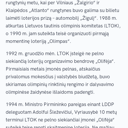
rungtynių metu, kai per Vilniaus „Žalgirio“ ir
Klaipėdos „Atlanto“ rungtynes buvo galima su bilietu
laimėti loterijos prizą – automobilį „Žigulį“. 1988 m.
atkurtas Lietuvos tautinis olimpinis komitetas (LTOK),
o 1990 m. jam suteikta teisė organizuoti pirmąją
momentinę loteriją „Olimpas“.
1992 m. gruodžio mėn. LTOK įsteigė ne pelno
siekiančią loterijų organizavimo bendrovę „Olifėja“.
Pirmaisiais metais įmonės pelnas, atskaičius
privalomus mokesčius į valstybės biudžetą, buvo
skiriamas olimpinių rinktinių rengimo ir dalyvavimo
olimpinėse žaidynėse išlaidoms padengti.
1994 m. Ministro Pirmininko pareigas einant LDDP
deleguotam Adolfui Šleževičiui, Vyriausybė 10 metų
terminui LTOK ne pelno siekiančiai įmonei „Olifėja“
suteikė teisę rengti skaitmeninę loteriją. Ne mažiau