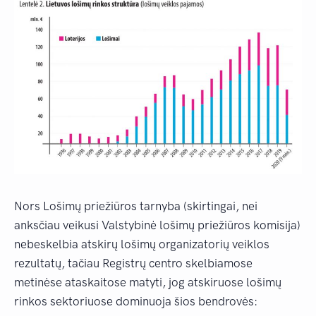
Nors Lošimų priežiūros tarnyba (skirtingai, nei
anksčiau veikusi Valstybinė lošimų priežiūros komisija)
nebeskelbia atskirų lošimų organizatorių veiklos
rezultatų, tačiau Registrų centro skelbiamose
metinėse ataskaitose matyti, jog atskiruose lošimų
rinkos sektoriuose dominuoja šios bendrovės: