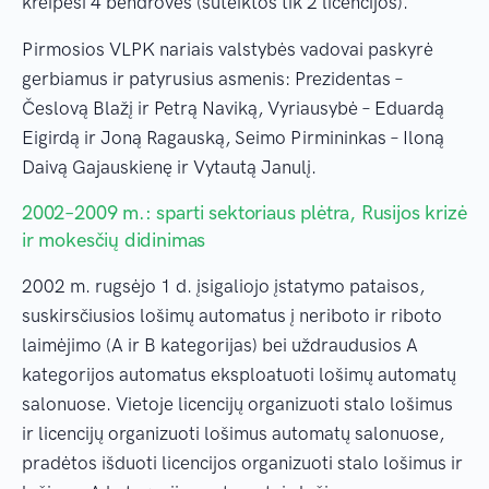
kreipėsi 4 bendrovės (suteiktos tik 2 licencijos).
Pirmosios VLPK nariais valstybės vadovai paskyrė
gerbiamus ir patyrusius asmenis: Prezidentas –
Česlovą Blažį ir Petrą Naviką, Vyriausybė – Eduardą
Eigirdą ir Joną Ragauską, Seimo Pirmininkas – Iloną
Daivą Gajauskienę ir Vytautą Janulį.
2002–2009 m.: sparti sektoriaus plėtra, Rusijos krizė
ir mokesčių didinimas
2002 m. rugsėjo 1 d. įsigaliojo įstatymo pataisos,
suskirsčiusios lošimų automatus į neriboto ir riboto
laimėjimo (A ir B kategorijas) bei uždraudusios A
kategorijos automatus eksploatuoti lošimų automatų
salonuose. Vietoje licencijų organizuoti stalo lošimus
ir licencijų organizuoti lošimus automatų salonuose,
pradėtos išduoti licencijos organizuoti stalo lošimus ir