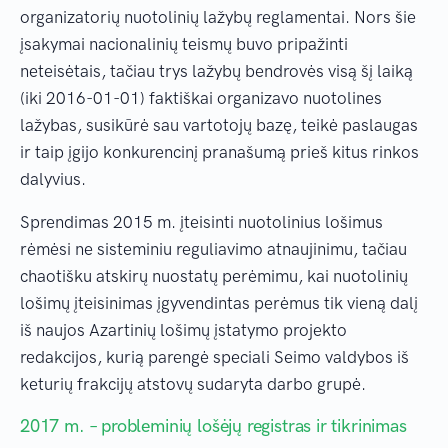
organizatorių nuotolinių lažybų reglamentai. Nors šie
įsakymai nacionalinių teismų buvo pripažinti
neteisėtais, tačiau trys lažybų bendrovės visą šį laiką
(iki 2016-01-01) faktiškai organizavo nuotolines
lažybas, susikūrė sau vartotojų bazę, teikė paslaugas
ir taip įgijo konkurencinį pranašumą prieš kitus rinkos
dalyvius.
Sprendimas 2015 m. įteisinti nuotolinius lošimus
rėmėsi ne sisteminiu reguliavimo atnaujinimu, tačiau
chaotišku atskirų nuostatų perėmimu, kai nuotolinių
lošimų įteisinimas įgyvendintas perėmus tik vieną dalį
iš naujos Azartinių lošimų įstatymo projekto
redakcijos, kurią parengė speciali Seimo valdybos iš
keturių frakcijų atstovų sudaryta darbo grupė.
2017 m. – probleminių lošėjų registras ir tikrinimas