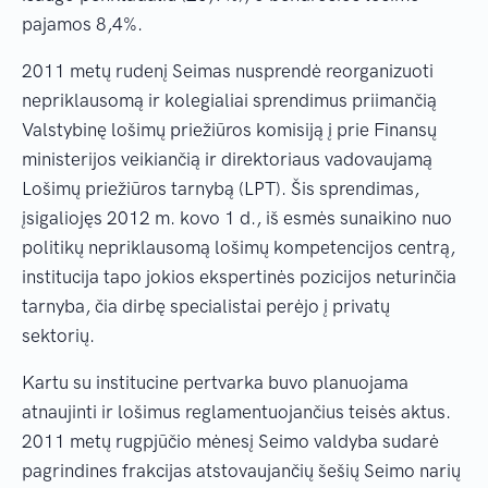
pajamos 8,4%.
2011 metų rudenį Seimas nusprendė reorganizuoti
nepriklausomą ir kolegialiai sprendimus priimančią
Valstybinę lošimų priežiūros komisiją į prie Finansų
ministerijos veikiančią ir direktoriaus vadovaujamą
Lošimų priežiūros tarnybą (LPT). Šis sprendimas,
įsigaliojęs 2012 m. kovo 1 d., iš esmės sunaikino nuo
politikų nepriklausomą lošimų kompetencijos centrą,
institucija tapo jokios ekspertinės pozicijos neturinčia
tarnyba, čia dirbę specialistai perėjo į privatų
sektorių.
Kartu su institucine pertvarka buvo planuojama
atnaujinti ir lošimus reglamentuojančius teisės aktus.
2011 metų rugpjūčio mėnesį Seimo valdyba sudarė
pagrindines frakcijas atstovaujančių šešių Seimo narių