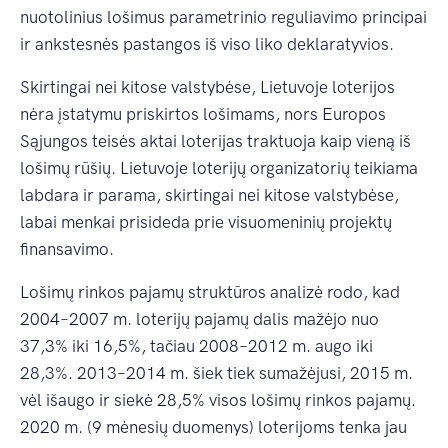
nuotolinius lošimus parametrinio reguliavimo principai
ir ankstesnės pastangos iš viso liko deklaratyvios.
Skirtingai nei kitose valstybėse, Lietuvoje loterijos
nėra įstatymu priskirtos lošimams, nors Europos
Sąjungos teisės aktai loterijas traktuoja kaip vieną iš
lošimų rūšių. Lietuvoje loterijų organizatorių teikiama
labdara ir parama, skirtingai nei kitose valstybėse,
labai menkai prisideda prie visuomeninių projektų
finansavimo.
Lošimų rinkos pajamų struktūros analizė rodo, kad
2004–2007 m. loterijų pajamų dalis mažėjo nuo
37,3% iki 16,5%, tačiau 2008–2012 m. augo iki
28,3%. 2013–2014 m. šiek tiek sumažėjusi, 2015 m.
vėl išaugo ir siekė 28,5% visos lošimų rinkos pajamų.
2020 m. (9 mėnesių duomenys) loterijoms tenka jau