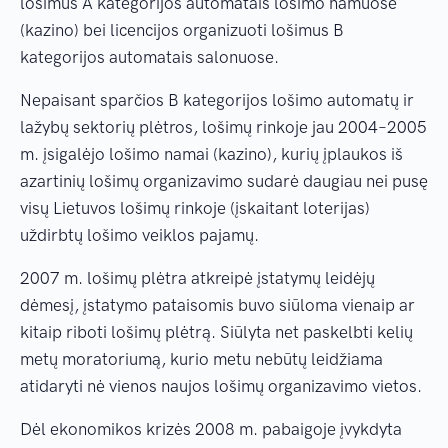
lošimus A kategorijos automatais lošimo namuose
(kazino) bei licencijos organizuoti lošimus B
kategorijos automatais salonuose.
Nepaisant sparčios B kategorijos lošimo automatų ir
lažybų sektorių plėtros, lošimų rinkoje jau 2004–2005
m. įsigalėjo lošimo namai (kazino), kurių įplaukos iš
azartinių lošimų organizavimo sudarė daugiau nei pusę
visų Lietuvos lošimų rinkoje (įskaitant loterijas)
uždirbtų lošimo veiklos pajamų.
2007 m. lošimų plėtra atkreipė įstatymų leidėjų
dėmesį, įstatymo pataisomis buvo siūloma vienaip ar
kitaip riboti lošimų plėtrą. Siūlyta net paskelbti kelių
metų moratoriumą, kurio metu nebūtų leidžiama
atidaryti nė vienos naujos lošimų organizavimo vietos.
Dėl ekonomikos krizės 2008 m. pabaigoje įvykdyta