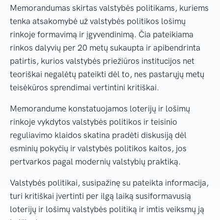
Memorandumas skirtas valstybės politikams, kuriems
tenka atsakomybė už valstybės politikos lošimų
rinkoje formavimą ir įgyvendinimą. Čia pateikiama
rinkos dalyvių per 20 metų sukaupta ir apibendrinta
patirtis, kurios valstybės priežiūros institucijos net
teoriškai negalėtų pateikti dėl to, nes pastarųjų metų
teisėkūros sprendimai vertintini kritiškai.
Memorandume konstatuojamos loterijų ir lošimų
rinkoje vykdytos valstybės politikos ir teisinio
reguliavimo klaidos skatina pradėti diskusiją dėl
esminių pokyčių ir valstybės politikos kaitos, jos
pertvarkos pagal modernių valstybių praktiką.
Valstybės politikai, susipažinę su pateikta informacija,
turi kritiškai įvertinti per ilgą laiką susiformavusią
loterijų ir lošimų valstybės politiką ir imtis veiksmų ją