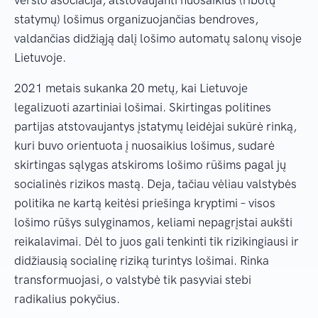
statymų) lošimus organizuojančias bendroves,
valdančias didžiąją dalį lošimo automatų salonų visoje
Lietuvoje.
2021 metais sukanka 20 metų, kai Lietuvoje
legalizuoti azartiniai lošimai. Skirtingas politines
partijas atstovaujantys įstatymų leidėjai sukūrė rinką,
kuri buvo orientuota į nuosaikius lošimus, sudarė
skirtingas sąlygas atskiroms lošimo rūšims pagal jų
socialinės rizikos mastą. Deja, tačiau vėliau valstybės
politika ne kartą keitėsi priešinga kryptimi – visos
lošimo rūšys sulyginamos, keliami nepagrįstai aukšti
reikalavimai. Dėl to juos gali tenkinti tik rizikingiausi ir
didžiausią socialinę riziką turintys lošimai. Rinka
transformuojasi, o valstybė tik pasyviai stebi
radikalius pokyčius.