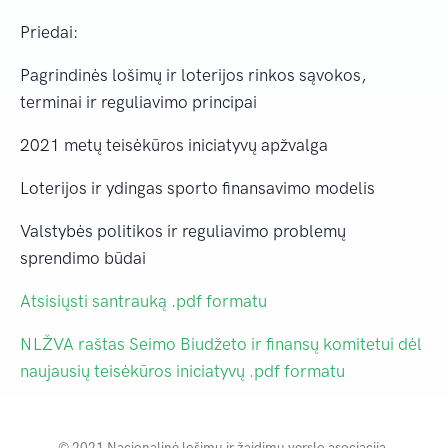
Priedai:
Pagrindinės lošimų ir loterijos rinkos sąvokos,
terminai ir reguliavimo principai
2021 metų teisėkūros iniciatyvų apžvalga
Loterijos ir ydingas sporto finansavimo modelis
Valstybės politikos ir reguliavimo problemų
sprendimo būdai
Atsisiųsti santrauką .pdf formatu
NLŽVA raštas Seimo Biudžeto ir finansų komitetui dėl
naujausių teisėkūros iniciatyvų .pdf formatu
© 2021 Nacionalinė lošimų ir žaidimų verslo asociacija.