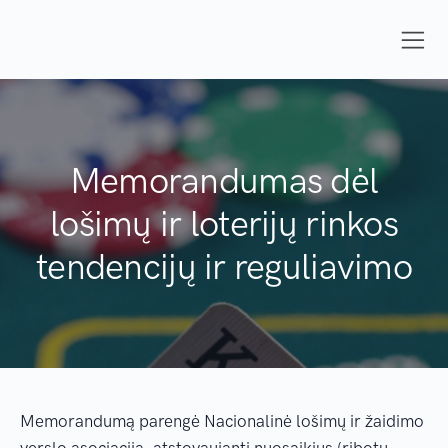
Memorandumas dėl
lošimų ir loterijų rinkos
tendencijų ir reguliavimo
Memorandumą parengė Nacionalinė lošimų ir žaidimo
verslo asociacija, atstovaujanti nuosaikius (ribotų